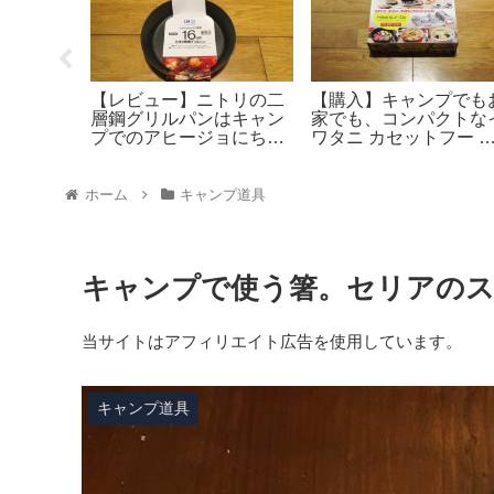
ェントス
【レビュー】ニトリの二
【購入】キャンプでも
36Sは小
層鋼グリルパンはキャン
家でも、コンパクトな
ランタン
プでのアヒージョにちょ
ワタニ カセットフー 
すすめで
うど良い。
チスリムドゥは卓上を
く使えます。
ホーム
キャンプ道具
キャンプで使う箸。セリアの
当サイトはアフィリエイト広告を使用しています。
キャンプ道具