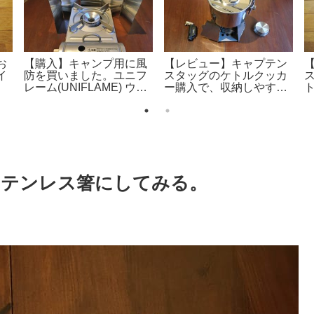
お
【購入】キャンプ用に風
【レビュー】キャプテン
イ
防を買いました。ユニフ
スタッグのケトルクッカ
プ
レーム(UNIFLAME) ウィ
ー購入で、収納しやすく
広
ンドスクリーン ワイド。
なりました。
ステンレス箸にしてみる。