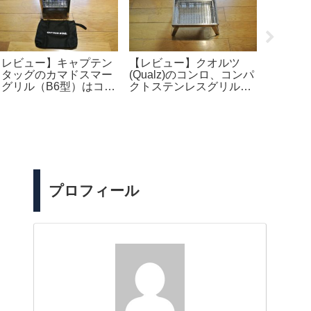
【レビュー】キャプテン
【レビュー】クオルツ
【レビュ
スタッグのカマドスマー
(Qualz)のコンロ、コンパ
イソー
トグリル（B6型）はコン
クトステンレスグリルは
を使っ
パクトで、ソロキャンプ
焚き火台としてちょうど
ルモン
や2人キャンプにちょう
良いサイズだと思う。
ーに買
どいいサイズ
プロフィール