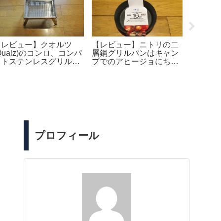
【レビュー】クオルツ
【レビュー】ニトリの二
【レビ
Qualz)のコンロ、コンパ
層鋼グリルパンはキャン
スタッ
クトステンレスグリルは
プでのアヒージョにちょ
ー購入
焚き火台としてちょうど
うど良い。
なりま
良いサイズだと思う。
プロフィール