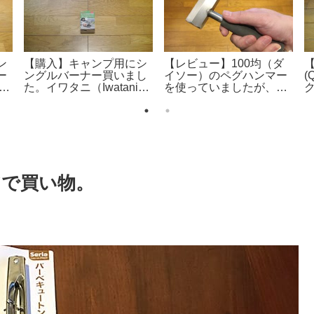
ン
【購入】キャンプ用にシ
【レビュー】100均（ダ
ー
ングルバーナー買いまし
イソー）のペグハンマー
(
ン
た。イワタニ（Iwatani）
を使っていましたが、ベ
プ
ジュニアコンパクトバー
ルモントのピトンヒッタ
う
ナー CB-JCB。
ーに買い換えました。
アで買い物。