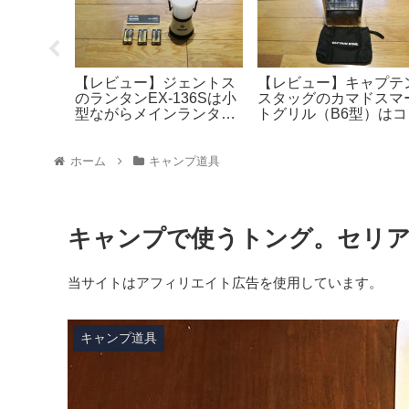
プ用に風
【レビュー】ジェントス
【レビュー】キャプテ
。ユニフ
のランタンEX-136Sは小
スタッグのカマドスマ
ME) ウィ
型ながらメインランタン
トグリル（B6型）はコ
 ワイド。
の実力あり、おすすめで
パクトで、ソロキャン
す。
や2人キャンプにちょ
どいいサイズ
ホーム
キャンプ道具
キャンプで使うトング。セリ
当サイトはアフィリエイト広告を使用しています。
キャンプ道具